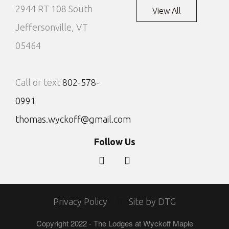
2944 RT 108 South
View All
Jeffersonville, VT
05464
Call or text
802-578-
0991
thomas.wyckoff@gmail.com
Follow Us
Privacy Policy
Site by DTG
Copyright 2022 - The Lodges at Wyckoff Maple